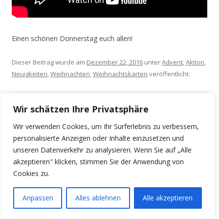
Beitrags-
←
Ältere Beiträge
Navigation
SUCHEN
Suchen
nach:
Wir schätzen Ihre Privatsphäre
ICH
Wir verwenden Cookies, um Ihr Surferlebnis zu verbessern,
personalisierte Anzeigen oder Inhalte einzusetzen und
unseren Datenverkehr zu analysieren. Wenn Sie auf „Alle
akzeptieren" klicken, stimmen Sie der Anwendung von
Hallo, ich bin Jana!
Cookies zu.
Ich liebe Farben! Die schönsten Jahrezeiten für mich sind Frühling
Anpassen
Alles ablehnen
Alle akzeptieren
und Sommer, obwohl Herbst sowie Winter ebenfalls ihre kreativ
anregenden Reize haben.