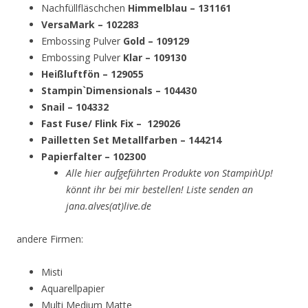
Nachfüllfläschchen
Himmelblau – 131161
VersaMark – 102283
Embossing Pulver
Gold – 109129
Embossing Pulver
Klar – 109130
Heißluftfön – 129055
Stampin`Dimensionals – 104430
Snail – 104332
Fast Fuse/ Flink Fix – 129026
Pailletten Set Metallfarben – 144214
Papierfalter – 102300
Alle hier aufgeführten Produkte von Stampin`Up!
könnt ihr bei mir bestellen! Liste senden an
jana.alves(at)live.de
andere Firmen:
Misti
Aquarellpapier
Multi Medium Matte