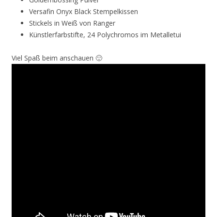
Einen schönen Donnerstag euch allen!
Dieser Beitrag wurde am
Dezember 22, 2016
unter
Advent
,
Aktion
,
Neuigkeiten
,
Weihnachten
,
Weihnachtskarten
veröffentlicht.