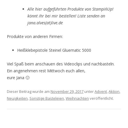
Alle hier aufgeführten Produkte von Stampin`Up!
könnt ihr bei mir bestellen! Liste senden an
jana.alves(at)live.de
Produkte von anderen Firmen:
Heißklebepistole Steinel Gluematic 5000
Viel Spaß beim anschauen des Videoclips und nachbasteln.
Ein angenehmen rest Mittwoch euch allen,
eure Jana 🙂
Dieser Beitrag wurde am
November 29, 2017
unter
Advent
,
Aktion
,
Neuigkeiten
,
Sonstige Basteleien
,
Weihnachten
veröffentlicht.