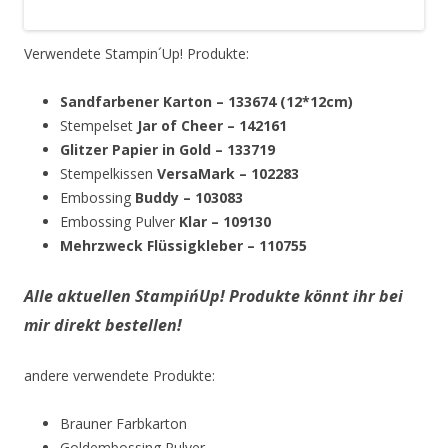
Mehrzweck Flüssigkleber – 110755
Alle aktuellen Stampin´Up! Produkte könnt ihr bei
mir direkt bestellen!
andere verwendete Produkte:
Brauner Farbkarton
Goldembossing Pulver
Versafin Onyx Black Stempelkissen
Stickels in Weiß von Ranger
Künstlerfarbstifte, 24 Polychromos im Metalletui
Viel Spaß beim anschauen 🙂