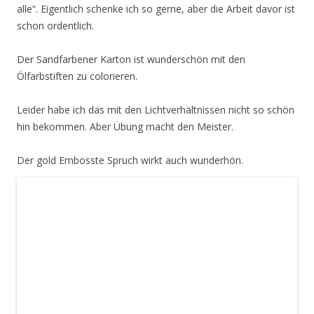
alle“. Eigentlich schenke ich so gerne, aber die Arbeit davor ist
schon ordentlich.
Der Sandfarbener Karton ist wunderschön mit den
Ölfarbstiften zu colorieren.
Leider habe ich das mit den Lichtverhältnissen nicht so schön
hin bekommen. Aber Übung macht den Meister.
Der gold Embosste Spruch wirkt auch wunderhön.
Verwendete Stampin´Up! Produkte:
Sandfarbener Karton – 133674 (12*12cm)
Stempelset
Jar of Cheer – 142161
Glitzer Papier in Gold – 133719
Stempelkissen
VersaMark – 102283
Embossing
Buddy – 103083
Embossing Pulver
Klar – 109130