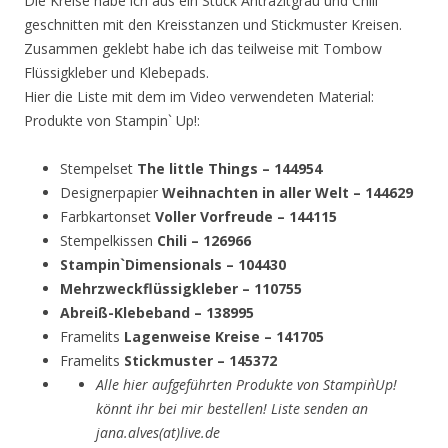
Die Kreise habe ich aus ein Stück Antrazitgrau und Chili
geschnitten mit den Kreisstanzen und Stickmuster Kreisen.
Zusammen geklebt habe ich das teilweise mit Tombow
Flüssigkleber und Klebepads.
Hier die Liste mit dem im Video verwendeten Material:
Produkte von Stampin` Up!:
Stempelset
The little Things – 144954
Designerpapier
Weihnachten in aller Welt – 144629
Farbkartonset
Voller Vorfreude – 144115
Stempelkissen
Chili – 126966
Stampin`Dimensionals – 104430
Mehrzweckflüssigkleber – 110755
Abreiß-Klebeband – 138995
Framelits
Lagenweise Kreise – 141705
Framelits
Stickmuster – 145372
Alle hier aufgeführten Produkte von Stampin`Up!
könnt ihr bei mir bestellen! Liste senden an
jana.alves(at)live.de