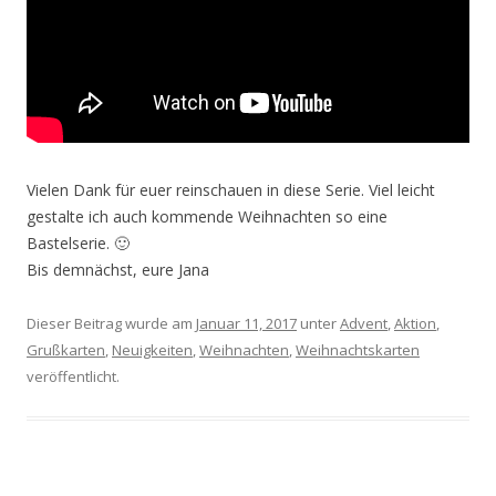
Vielen Dank für euer reinschauen in diese Serie. Viel leicht
gestalte ich auch kommende Weihnachten so eine
Bastelserie. 🙂
Bis demnächst, eure Jana
Dieser Beitrag wurde am
Januar 11, 2017
unter
Advent
,
Aktion
,
Grußkarten
,
Neuigkeiten
,
Weihnachten
,
Weihnachtskarten
veröffentlicht.