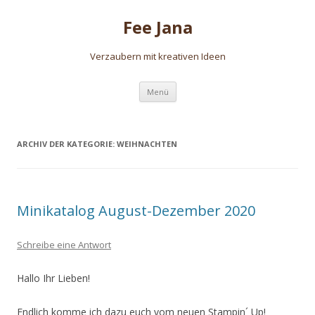
Fee Jana
Verzaubern mit kreativen Ideen
Zum
Menü
Inhalt
springen
ARCHIV DER KATEGORIE:
WEIHNACHTEN
Minikatalog August-Dezember 2020
Schreibe eine Antwort
Hallo Ihr Lieben!
Endlich komme ich dazu euch vom neuen Stampin´ Up!