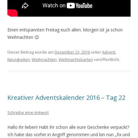
Einen entspannten Freitag euch allen. Morgen ist ja schon
Weihnachten 😉
Dieser Beitrag wurde am
Dezember 23, 2016
unter
Advent
,
Neuigkeiten
,
Weihnachten
,
Weihnachtskarten
veröffentlicht.
Kreativer Adventskalender 2016 – Tag 22
Schreibe eine Antwort
Hallo ihr lieben! Habt ihr schon alle eure Geschenke verpackt?
Ich habe das vorhin in Angriff genommen und bin nun „fix und