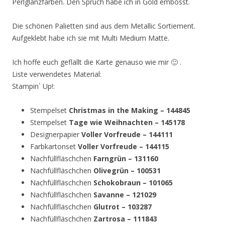
Perlglanzfarben. Den Spruch habe ich in Gold embosst.
Die schönen Palietten sind aus dem Metallic Sortiement.
Aufgeklebt habe ich sie mit Multi Medium Matte.
Ich hoffe euch geflällt die Karte genauso wie mir 🙂 .
Liste verwendetes Material:
Stampin` Up!:
Stempelset
Christmas in the Making – 144845
Stempelset
Tage wie Weihnachten – 145178
Designerpapier
Voller Vorfreude – 144111
Farbkartonset
Voller Vorfreude – 144115
Nachfüllfläschchen
Farngrün – 131160
Nachfüllfläschchen
Olivegrün – 100531
Nachfüllfläschchen
Schokobraun – 101065
Nachfüllfläschchen
Savanne – 121029
Nachfüllfläschchen
Glutrot – 103287
Nachfüllfläschchen
Zartrosa – 111843