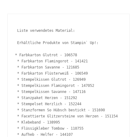
 Liste verwendetes Material:

 Erhältliche Produkte von Stampin` Up!: 

* Farbkarton Glutrot - 106578

 * Farbkarton Flamingorot - 141421

 * Farbkarton Savanne - 121685 

 * Farbkarton Flüsterweiß - 106549

 * Stempelkissen Glutrot - 126949

 * Stempelkissen Flamingorot - 147052 

 * Stempelkissen Savanne - 147116

 * Stanzpaket Herzen - 151292

 * Stempelset Herzlich - 152244

 * Stanzformen So Hübsch bestickt - 151690

 * Facettierte Glitzersteine von Herzen - 151154

 * Klebeband - 138995

 * Flüssigkleber Tombow - 110755

 * Aufheb - Helfer - 144107
