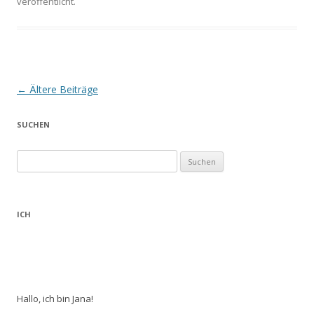
veröffentlicht.
Beitrags-
←
Ältere Beiträge
Navigation
SUCHEN
Suchen
nach:
ICH
Hallo, ich bin Jana!