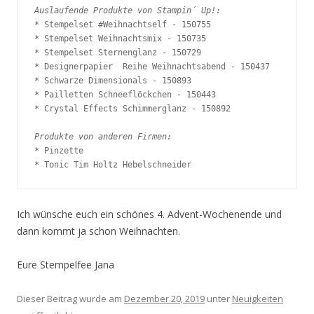
Auslaufende Produkte von Stampin´ Up!:
* Stempelset #Weihnachtself - 150755 

* Stempelset Weihnachtsmix - 150735 

* Stempelset Sternenglanz - 150729 

* Designerpapier  Reihe Weihnachtsabend - 150437 

* Schwarze Dimensionals - 150893  

* Pailletten Schneeflöckchen - 150443 

* Crystal Effects Schimmerglanz - 150892 

Produkte von anderen Firmen:
* Pinzette 

* Tonic Tim Holtz Hebelschneider 
Ich wünsche euch ein schönes 4. Advent-Wochenende und
dann kommt ja schon Weihnachten.
Eure Stempelfee Jana
Dieser Beitrag wurde am
Dezember 20, 2019
unter
Neuigkeiten